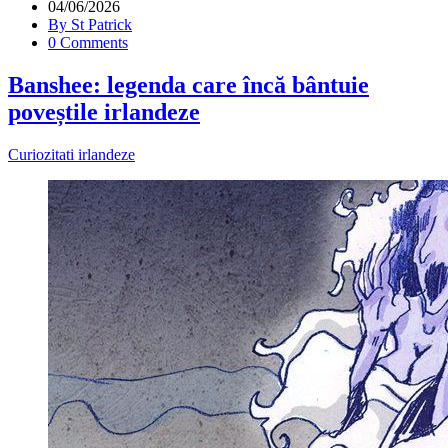
04/06/2026
By St Patrick
0 Comments
Banshee: legenda care încă bântuie
poveștile irlandeze
Curiozitati irlandeze