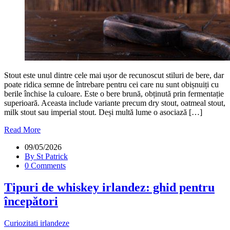
Stout este unul dintre cele mai ușor de recunoscut stiluri de bere, dar
poate ridica semne de întrebare pentru cei care nu sunt obișnuiți cu
berile închise la culoare. Este o bere brună, obținută prin fermentație
superioară. Aceasta include variante precum dry stout, oatmeal stout,
milk stout sau imperial stout. Deși multă lume o asociază […]
Read More
09/05/2026
By St Patrick
0 Comments
Tipuri de whiskey irlandez: ghid pentru
începători
Curiozitati irlandeze