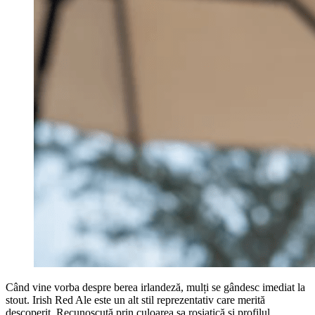
Când vine vorba despre berea irlandeză, mulți se gândesc imediat la
stout. Irish Red Ale este un alt stil reprezentativ care merită
descoperit. Recunoscută prin culoarea sa roșiatică și profilul