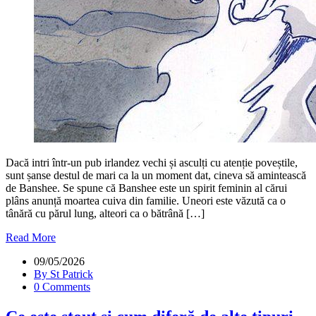
Dacă intri într-un pub irlandez vechi și asculți cu atenție poveștile,
sunt șanse destul de mari ca la un moment dat, cineva să amintească
de Banshee. Se spune că Banshee este un spirit feminin al cărui
plâns anunță moartea cuiva din familie. Uneori este văzută ca o
tânără cu părul lung, alteori ca o bătrână […]
Read More
09/05/2026
By St Patrick
0 Comments