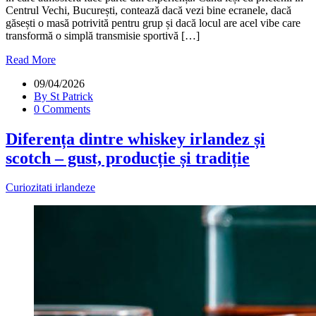
Centrul Vechi, București, contează dacă vezi bine ecranele, dacă
găsești o masă potrivită pentru grup și dacă locul are acel vibe care
transformă o simplă transmisie sportivă […]
Read More
09/04/2026
By St Patrick
0 Comments
Diferența dintre whiskey irlandez și
scotch – gust, producție și tradiție
Curiozitati irlandeze