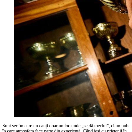
Sunt seri în care nu cauți doar un loc unde „se dă meciul”, ci un pub
în care atmosfera face parte din experiență. Când ieși cu prietenii în